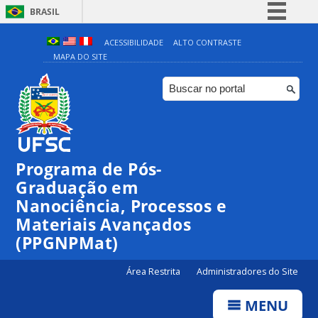
BRASIL
Simplifique!
ACESSIBILIDADE
ALTO CONTRASTE
MAPA DO SITE
Comunica BR
Participe
Acesso à informação
Legislação
Canais
Programa de Pós-
00:00
Graduação em
Nanociência, Processos e
Materiais Avançados
01:00
(PPGNPMat)
02:00
Área Restrita
Administradores do Site
MENU
03:00