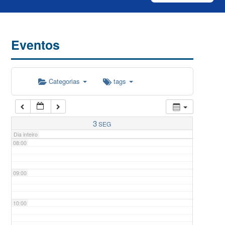
04:00
Eventos
05:00
Categorias
tags
06:00
07:00
3
SEG
Dia inteiro
08:00
09:00
10:00