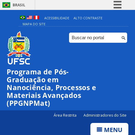
BRASIL
Simplifique!
ACESSIBILIDADE
ALTO CONTRASTE
MAPA DO SITE
Comunica BR
Participe
Acesso à informação
Legislação
Canais
Programa de Pós-
Graduação em
Nanociência, Processos e
Materiais Avançados
(PPGNPMat)
Área Restrita
Administradores do Site
MENU