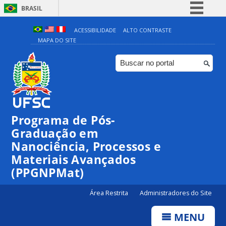
BRASIL
Simplifique!
ACESSIBILIDADE
ALTO CONTRASTE
MAPA DO SITE
Comunica BR
Participe
Acesso à informação
Legislação
Canais
Programa de Pós-
Graduação em
Nanociência, Processos e
Materiais Avançados
(PPGNPMat)
Área Restrita
Administradores do Site
MENU