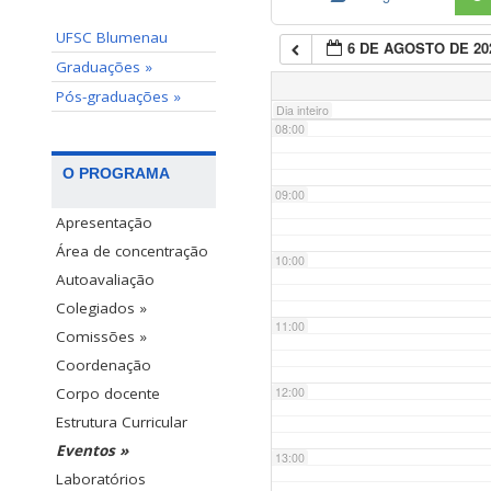
UFSC Blumenau
6 DE AGOSTO DE 20
07:00
Graduações »
Pós-graduações »
Dia inteiro
08:00
O PROGRAMA
09:00
Apresentação
Área de concentração
10:00
Autoavaliação
Colegiados »
11:00
Comissões »
Coordenação
12:00
Corpo docente
Estrutura Curricular
Eventos »
13:00
Laboratórios