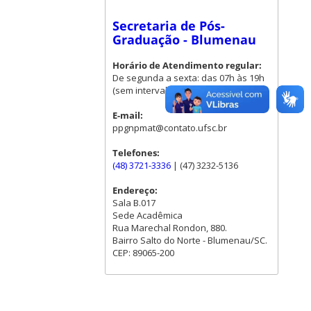
Secretaria de Pós-
Graduação - Blumenau
Horário de Atendimento regular:
De segunda a sexta: das 07h às 19h
(sem intervalo para almoço)
E-mail:
ppgnpmat@contato.ufsc.br
Telefones:
(48) 3721-3336
| (47) 3232-5136
Endereço:
Sala B.017
Sede Acadêmica
Rua Marechal Rondon, 880.
Bairro Salto do Norte - Blumenau/SC.
CEP: 89065-200