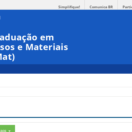
Simplifique!
Comunica BR
Parti
raduação em
sos e Materiais
at)
tags