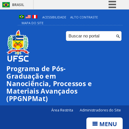
BRASIL
Simplifique!
ACESSIBILIDADE
ALTO CONTRASTE
MAPA DO SITE
Comunica BR
Participe
Acesso à informação
Legislação
Canais
Programa de Pós-
00:00
Graduação em
Nanociência, Processos e
Materiais Avançados
01:00
(PPGNPMat)
02:00
Área Restrita
Administradores do Site
MENU
03:00