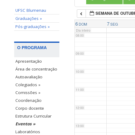
UFSC Blumenau
SEMANA DE OUTUB
07:00
Graduações »
6
7
DOM
SEG
Pós-graduações »
Dia inteiro
08:00
O PROGRAMA
09:00
Apresentação
Área de concentração
10:00
Autoavaliação
Colegiados »
11:00
Comissões »
Coordenação
12:00
Corpo docente
Estrutura Curricular
Eventos »
13:00
Laboratórios