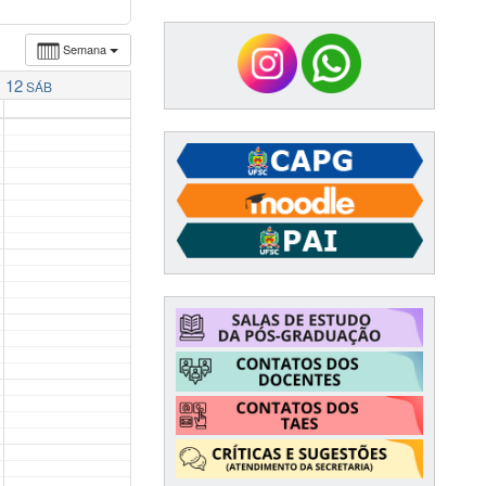
Semana
12
SÁB