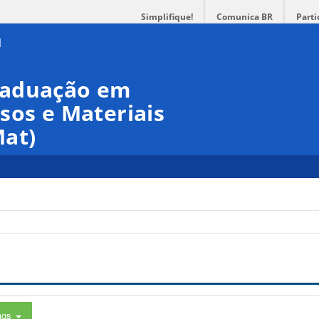
Simplifique!
Comunica BR
Parti
raduação em
sos e Materiais
at)
ags