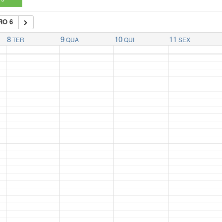
RO 6
8
9
10
11
TER
QUA
QUI
SEX