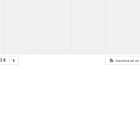
O 6
Inscreva-se no 