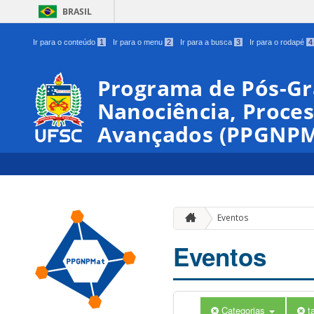
BRASIL
Ir para o conteúdo
1
Ir para o menu
2
Ir para a busca
3
Ir para o rodapé
4
00:00
Programa de Pós-G
Nanociência, Proces
01:00
Avançados (PPGNPM
02:00
03:00
Eventos
04:00
Eventos
05:00
Categorias
t
06:00