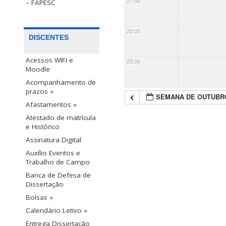
21:00
– FAPESC
22:00
DISCENTES
Acessos WIFI e
23:00
Moodle
Acompanhamento de
prazos »
SEMANA DE OUTUBR
Afastamentos »
Atestado de matrícula
e Histórico
Assinatura Digital
Auxílio Eventos e
Trabalho de Campo
Banca de Defesa de
Dissertação
Bolsas »
Calendário Letivo »
Entrega Dissertação