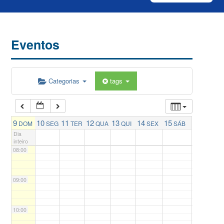
04:00
Eventos
05:00
Categorias
tags
06:00
07:00
9
10
11
12
13
14
15
DOM
SEG
TER
QUA
QUI
SEX
SÁB
Dia
inteiro
08:00
09:00
10:00