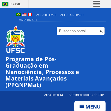
BRASIL
Simplifique!
ACESSIBILIDADE
ALTO CONTRASTE
MAPA DO SITE
Comunica BR
Participe
Acesso à informação
Legislação
Canais
Programa de Pós-
Graduação em
00:00
Nanociência, Processos e
Materiais Avançados
01:00
(PPGNPMat)
Área Restrita
Administradores do Site
02:00
MENU
03:00