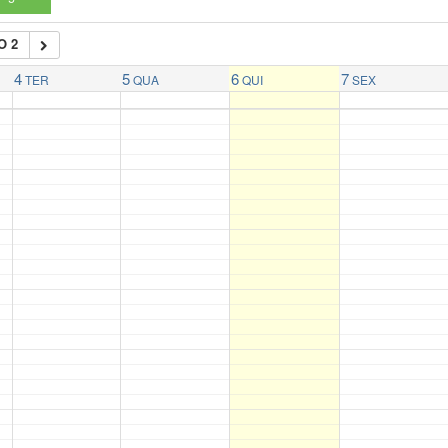
O 2
4
5
6
7
TER
QUA
QUI
SEX