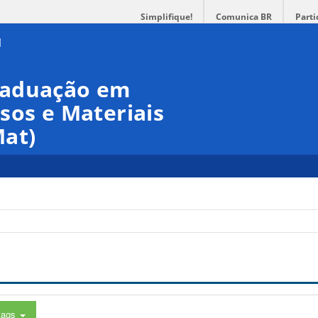
Simplifique!
Comunica BR
Parti
raduação em
sos e Materiais
at)
tags