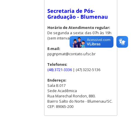
Secretaria de Pós-
Graduação - Blumenau
Horário de Atendimento regular:
De segunda a sexta: das 07h às 19h
(sem intervalo para almoço)
E-mail:
ppgnpmat@contato.ufsc.br
Telefones:
(48) 3721-3336
| (47) 3232-5136
Endereço:
Sala B.017
Sede Acadêmica
Rua Marechal Rondon, 880.
Bairro Salto do Norte - Blumenau/SC.
CEP: 89065-200