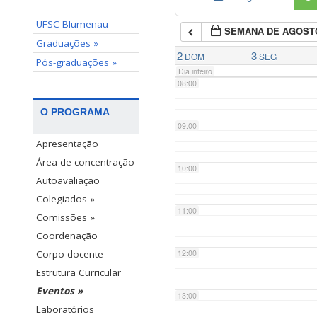
UFSC Blumenau
SEMANA DE AGOST
07:00
Graduações »
2
3
DOM
SEG
Pós-graduações »
Dia inteiro
08:00
O PROGRAMA
09:00
Apresentação
Área de concentração
10:00
Autoavaliação
Colegiados »
11:00
Comissões »
Coordenação
12:00
Corpo docente
Estrutura Curricular
Eventos »
13:00
Laboratórios