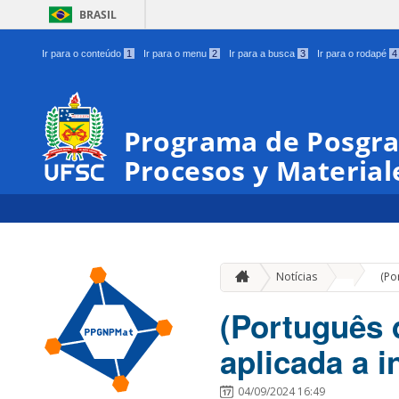
BRASIL
Ir para o conteúdo
1
Ir para o menu
2
Ir para a busca
3
Ir para o rodapé
4
Programa de Posgra
Procesos y Materia
»
Notícias
(Po
(Português 
aplicada a i
04/09/2024 16:49