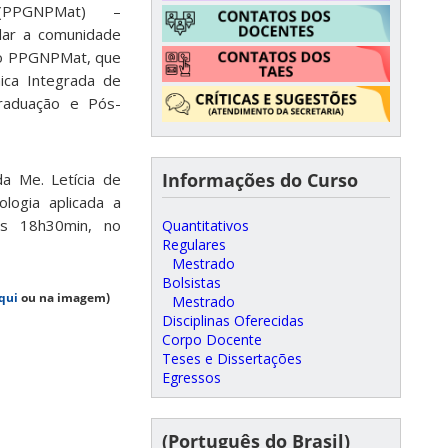
(PPGNPMat) –
dar a comunidade
 do PPGNPMat, que
ca Integrada de
raduação e Pós-
Informações do Curso
ada Me.
Letícia de
ologia aplicada a
às 18h30min, no
Quantitativos
Regulares
Mestrado
Bolsistas
qui
ou na imagem)
Mestrado
Disciplinas Oferecidas
Corpo Docente
Teses e Dissertações
Egressos
(Português do Brasil)