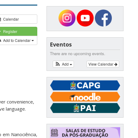
Calendar
Register
Add to Calendar
Eventos
There are no upcoming events.
Add
View Calendar
ewer convenience,
ive language.
 em Nanociência,