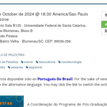
e October de 2024 @ 18:30
America/Sao Paulo
zone
rio Sala B125 - Universidade Federal de Santa Catarina,
s Blumenau, Bloco B
oão Pessoa
 Bairro Velha - Blumenau/SC. CEP: 89036-256
LO DE PALESTRAS
o de Palestras
evento
Nanociência
nanotecnologia
stra
pesquisa
ppgnpmat
está disponible sólo en
Portugués De Brasil
. For the sake of vi
 the alternative language. You may click the link to switch the act
A Coordenação do Programa de Pós-Graduação