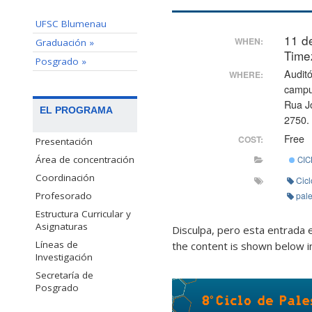
UFSC Blumenau
11 d
WHEN:
Graduación »
Time
Posgrado »
Auditó
WHERE:
campu
Rua J
EL PROGRAMA
2750.
Free
COST:
Presentación
Área de concentración
CIC
Coordinación
Cicl
pale
Profesorado
Estructura Curricular y
Asignaturas
Disculpa, pero esta entrada 
Líneas de
the content is shown below in
Investigación
Secretaría de
Posgrado