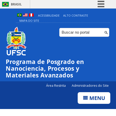
BRASIL
Simplifique!
ACESSIBILIDADE
ALTO CONTRASTE
MAPA DO SITE
Comunica BR
Participe
Acesso à informação
Legislação
Canais
Programa de Posgrado en
Nanociencia, Procesos y
Materiales Avanzados
Área Restrita
Administradores do Site
MENU