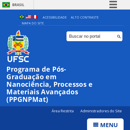
BRASIL
Simplifique!
ACESSIBILIDADE
ALTO CONTRASTE
MAPA DO SITE
Comunica BR
Participe
Acesso à informação
Legislação
Canais
Programa de Pós-
Graduação em
Nanociência, Processos e
Materiais Avançados
(PPGNPMat)
Área Restrita
Administradores do Site
MENU