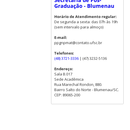
Secretaria de Pós-
Graduação - Blumenau
Horário de Atendimento regular:
De segunda a sexta: das 07h às 19h
(sem intervalo para almoço)
E-mail:
ppgnpmat@contato.ufsc.br
Telefones:
(48) 3721-3336
| (47) 3232-5136
Endereço:
Sala B.017
Sede Acadêmica
Rua Marechal Rondon, 880.
Bairro Salto do Norte - Blumenau/SC.
CEP: 89065-200