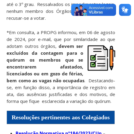
até o 3º grau. Ressalvados os impedimentos legais,
nenhum membro dos Órgãos Deliberativos pode
recusar-se a votar.
*Em consulta, a PROPG informou, em 06 de agosto
de 2024, por e-mail, que por similaridade
ao que
adotam outros órgãos,
devem ser
excluídos da contagem para o
quórum os membros que se
encontrarem afastados,
licenciados ou em gozo de férias,
bem como as vagas não ocupadas
. Destacando-
se, em função disso, a importância de registro em
ata, das ausências justificadas e dos motivos, de
forma que fique esclarecida a variação do quórum.
Resoluções pertinentes aos Colegiados
Resolução Normativa nº184/2023/CUn
–