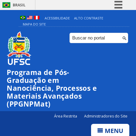
BRASIL
Simplifique!
ACESSIBILIDADE
ALTO CONTRASTE
MAPA DO SITE
Comunica BR
Participe
Acesso à informação
Legislação
Canais
Programa de Pós-
Graduação em
Nanociência, Processos e
Materiais Avançados
(PPGNPMat)
Área Restrita
Administradores do Site
MENU