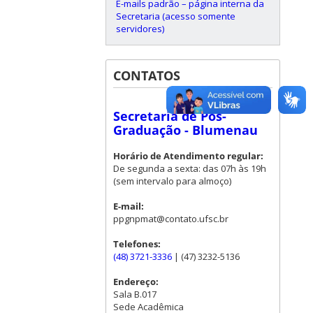
E-mails padrão – página interna da
Secretaria (acesso somente
servidores)
CONTATOS
Secretaria de Pós-
Graduação - Blumenau
Horário de Atendimento regular:
De segunda a sexta: das 07h às 19h
(sem intervalo para almoço)
E-mail:
ppgnpmat@contato.ufsc.br
Telefones:
(48) 3721-3336
| (47) 3232-5136
Endereço:
Sala B.017
Sede Acadêmica