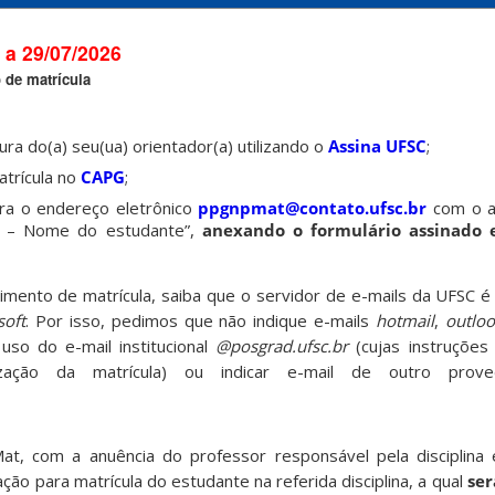
 a 29/07/2026
 de matrícula
ura do(a) seu(ua) orientador(a) utilizando o
Assina UFSC
;
trícula no
CAPG
;
ra o endereço eletrônico
p
pgnpmat@contato.ufsc.br
com o as
G – Nome do estudante”,
anexando o formulário assinado 
mento de matrícula, saiba que o servidor de e-mails da UFSC 
soft
. Por isso, pedimos que não indique e-mails
hotmail
,
outlo
uso do e-mail institucional
@posgrad.ufsc.br
(cujas instruções
ização da matrícula) ou indicar e-mail de outro prov
, com a anuência do professor responsável pela disciplina
ção para matrícula do estudante na referida disciplina, a qual
ser