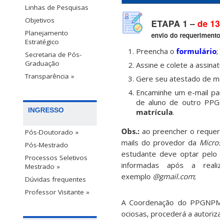
Linhas de Pesquisas
Objetivos
ETAPA 1 –
de 13
Planejamento
envio do requerimento
Estratégico
Preencha o
formulário
;
Secretaria de Pós-
Graduação
Assine e colete a assinat
Transparência »
Gere seu atestado de ma
Encaminhe um e-mail pa
de aluno de outro PP
INGRESSO
matrícula
.
Obs.:
ao preencher o requeri
Pós-Doutorado »
mails do provedor da
Micro
Pós-Mestrado
estudante deve optar pelo 
Processos Seletivos
informadas após a real
Mestrado »
exemplo
@gmail.com
;
Dúvidas frequentes
Professor Visitante »
A Coordenação do PPGNPMat
ociosas, procederá a autoriza