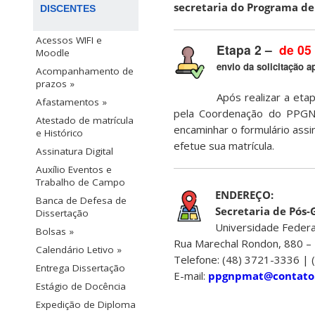
secretaria do Programa de
DISCENTES
Acessos WIFI e
Etapa 2 –
de 05 
Moodle
envio da solicitação 
Acompanhamento de
prazos »
Após realizar a eta
Afastamentos »
pela Coordenação do PPGNP
Atestado de matrícula
encaminhar o formulário ass
e Histórico
efetue sua matrícula.
Assinatura Digital
Auxílio Eventos e
Trabalho de Campo
ENDEREÇO:
Banca de Defesa de
Secretaria de Pós
Dissertação
Universidade Federa
Bolsas »
Rua Marechal Rondon, 880 – 
Calendário Letivo »
Telefone: (48) 3721-3336 |
Entrega Dissertação
E-mail:
ppgnpmat@contato.
Estágio de Docência
Expedição de Diploma