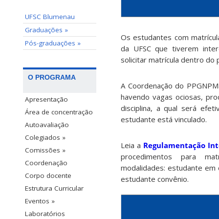
UFSC Blumenau
Graduações »
Os estudantes com matrícu
Pós-graduações »
da UFSC que tiverem inter
solicitar matrícula dentro do
O PROGRAMA
A Coordenação do PPGNPMat,
havendo vagas ociosas, proc
Apresentação
disciplina, a qual será ef
Área de concentração
estudante está vinculado.
Autoavaliação
Colegiados »
Leia a
Regulamentação In
Comissões »
procedimentos para mat
Coordenação
modalidades: estudante em di
Corpo docente
estudante convênio.
Estrutura Curricular
Eventos »
Laboratórios