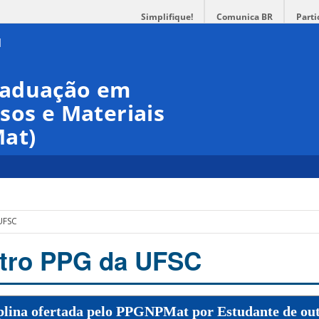
Simplifique!
Comunica BR
Parti
raduação em
sos e Materiais
at)
UFSC
utro PPG da UFSC
plina ofertada pelo PPGNPMat por Estudante de ou