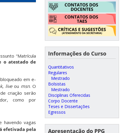
Informações do Curso
sunto “Matrícula
e o atestado de
Quantitativos
Regulares
Mestrado
é bloqueado em e-
Bolsistas
ok
,
live
ou
msn
. O
Mestrado
 de criação serão
Disciplinas Oferecidas
edor, como por
Corpo Docente
Teses e Dissertações
Egressos
 e havendo vagas
á efetivada pela
Apresentação do PPG