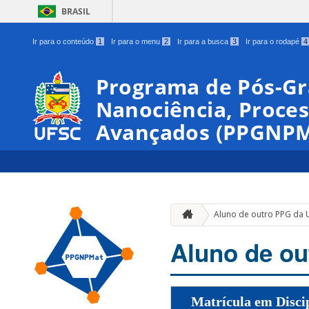
BRASIL
Ir para o conteúdo
1
Ir para o menu
2
Ir para a busca
3
Ir para o rodapé
4
Programa de Pós-G
Nanociência, Proces
Avançados (PPGNPM
Aluno de outro PPG da 
Aluno de o
Matrícula em Disci