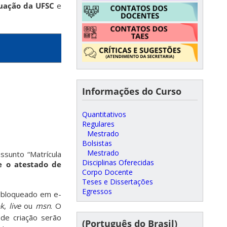
uação da UFSC
e
Informações do Curso
Quantitativos
Regulares
Mestrado
Bolsistas
Mestrado
sunto “Matrícula
Disciplinas Oferecidas
e o atestado de
Corpo Docente
Teses e Dissertações
Egressos
é bloqueado em e-
ok
,
live
ou
msn
. O
 de criação serão
(Português do Brasil)