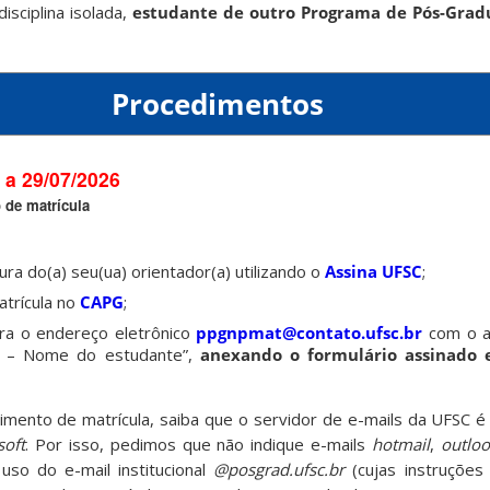
sciplina isolada,
estudante de outro Programa de Pós-Grad
Procedimentos
 a 29/07/2026
 de matrícula
ura do(a) seu(ua) orientador(a) utilizando o
Assina UFSC
;
trícula no
CAPG
;
ra o endereço eletrônico
p
pgnpmat@contato.ufsc.br
com o as
G – Nome do estudante”,
anexando o formulário assinado 
mento de matrícula, saiba que o servidor de e-mails da UFSC 
soft
. Por isso, pedimos que não indique e-mails
hotmail
,
outlo
uso do e-mail institucional
@posgrad.ufsc.br
(cujas instruções