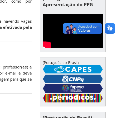
edor, como por
Apresentação do PPG
 e havendo vagas
á efetivada pela
(Português do Brasil)
s) professor(es) e
or e-mail e deve
rigem para que se
(Português do Brasil)