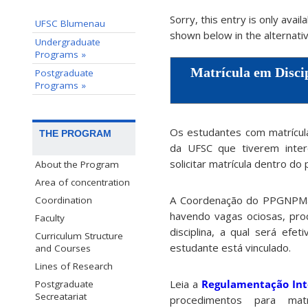
Sorry, this entry is only avail
UFSC Blumenau
shown below in the alternativ
Undergraduate
Programs »
Matrícula em Disci
Postgraduate
Programs »
Os estudantes com matrícu
THE PROGRAM
da UFSC que tiverem inter
solicitar matrícula dentro do
About the Program
Area of concentration
A Coordenação do PPGNPMat,
Coordination
havendo vagas ociosas, proc
Faculty
disciplina, a qual será ef
Curriculum Structure
estudante está vinculado.
and Courses
Lines of Research
Leia a
Regulamentação In
Postgraduate
Secreatariat
procedimentos para mat