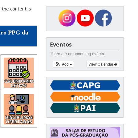
 the content is
tro PPG da
Eventos
There are no upcoming events.
Add
View Calendar