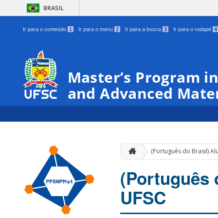
BRASIL
Ir para o conteúdo
1
Ir para o menu
2
Ir para a busca
3
Ir para o rodapé
4
Master’s Program in
and Advanced Mater
(Português do Brasil) A
(Português 
UFSC