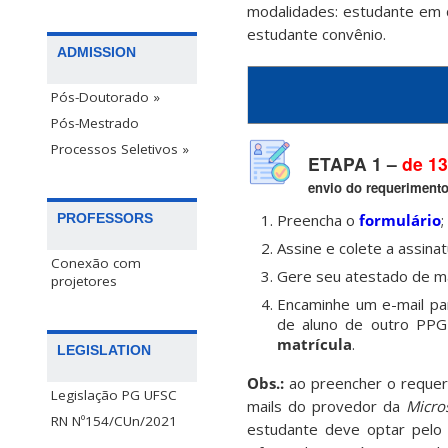
modalidades: estudante em di
estudante convênio.
ADMISSION
Pós-Doutorado »
Pós-Mestrado
Processos Seletivos »
ETAPA 1 –
de 13
envio do requerimento
Preencha o
formulário
;
PROFESSORS
Assine e colete a assinat
Conexão com
Gere seu atestado de ma
projetores
Encaminhe um e-mail pa
de aluno de outro PP
matrícula
.
LEGISLATION
Obs.:
ao preencher o requeri
Legislação PG UFSC
mails do provedor da
Micro
RN Nº154/CUn/2021
estudante deve optar pelo 