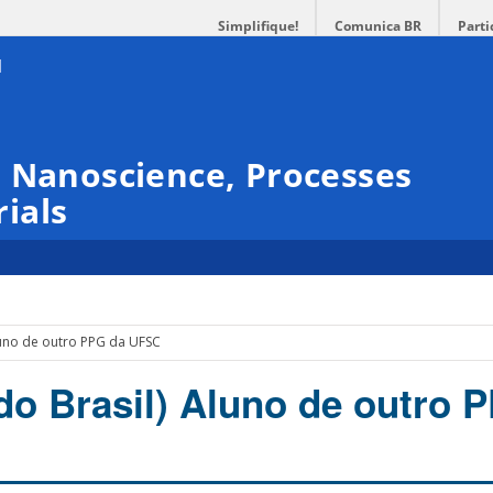
Simplifique!
Comunica BR
Parti
 Nanoscience, Processes
ials
luno de outro PPG da UFSC
do Brasil) Aluno de outro 