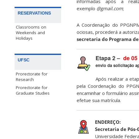
informadas após a real
exemplo
@gmail.com
;
RESERVATIONS
A Coordenação do PPGNPMat
Classrooms on
ociosas, procederá a autoriza
Weekends and
Holidays
secretaria do Programa de
Etapa 2 –
de 05 
UFSC
envio da solicitação 
Prorectorate for
Após realizar a eta
Research
pela Coordenação do PPGNP
Prorectorate for
encaminhar o formulário ass
Graduate Studies
efetue sua matrícula.
ENDEREÇO:
Secretaria de Pós
Universidade Federa