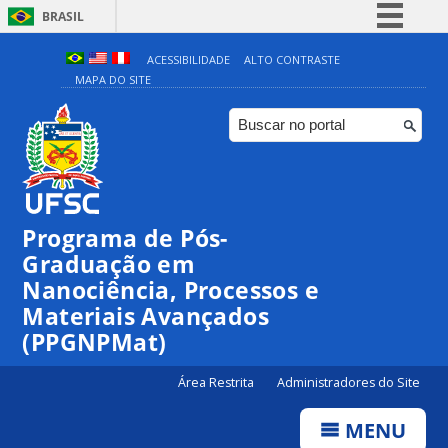
BRASIL
Simplifique!
ACESSIBILIDADE
ALTO CONTRASTE
MAPA DO SITE
Comunica BR
Participe
Acesso à informação
Legislação
Canais
Programa de Pós-
Graduação em
Nanociência, Processos e
Materiais Avançados
(PPGNPMat)
Área Restrita
Administradores do Site
MENU