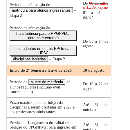
De
06 de julho
Período de efetivação de
a 14 de agosto
matrícula para alunos ingressantes
–
01 a 31 de
Etapa 2
julho*
Período de efetivação de
transferência para o PPGNPMat
(interna e externa)
De 05 a 14 de
,
agosto
estudantes de outros PPGs da
UFSC
disciplinas isoladas
– Etapa 2
Início do 2º Semestre letivo de 2026
10 de agosto
Período de
ajuste de matrícula
de
De 10 a 21 de
alunos regulares (inclusão e/ou
agosto
cancelamento)
Prazo máximo para definição das
Até 31 de
disciplinas a serem ofertadas em 2027 e
outubro
dos professores ministrantes
Previsão – Lançamento do Edital de
Até 31 de
Seleção do PPGNPMat para ingresso em
outubro