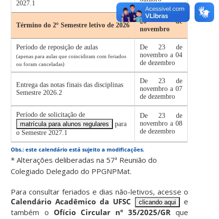
2027.1
20 de
Término do 2º Semestre letivo de 2026
novembro
Período de reposição de aulas
De 23 de
novembro a 04
(apenas para aulas que coincidiram com feriados
de dezembro
ou foram canceladas)
De 23 de
Entrega das notas finais das disciplinas
novembro a 07
Semestre 2026.2
de dezembro
Período de solicitação de
De 23 de
novembro a 08
matrícula para alunos regulares
para
de dezembro
o Semestre 2027.1
Obs.: este calendário está sujeito a modificações.
* Alterações deliberadas na 57ª Reunião do
Colegiado Delegado do PPGNPMat.
Para consultar feriados e dias não-letivos, acesse o
Calendário Acadêmico da UFSC
e
clicando aqui
também o
Ofício Circular nº 35/2025/GR
que