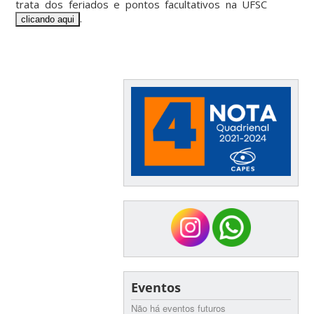
trata dos feriados e pontos facultativos na UFSC
.
clicando aqui
_____________________________________________________
_______________________
Eventos
Não há eventos futuros