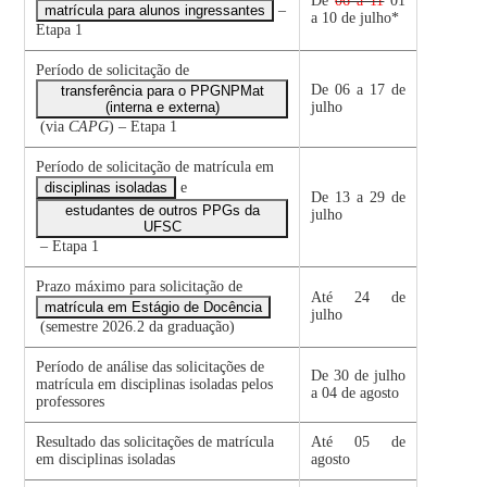
De
06 a 11
01
matrícula para alunos ingressantes
–
a 10 de julho*
Etapa 1
Período de solicitação de
De 06 a 17 de
transferência para o PPGNPMat
(interna e externa)
julho
(via
CAPG
) – Etapa 1
Período de solicitação de matrícula em
disciplinas isoladas
e
De 13 a 29 de
estudantes de outros PPGs da
julho
UFSC
– Etapa 1
Prazo máximo para solicitação de
Até 24 de
matrícula em Estágio de Docência
julho
(semestre 2026.2 da graduação)
Período de análise das solicitações de
De 30 de julho
matrícula em disciplinas isoladas pelos
a 04 de agosto
professores
Resultado das solicitações de matrícula
Até 05 de
em disciplinas isoladas
agosto