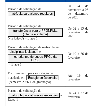
De 24 de
Período de solicitação de
novembro a 08
matrícula para alunos regulares
de dezembro
de 2025
Período de solicitação de
De 02 a 13 de
transferência para o PPGNPMat
fevereiro de
(interna e externa)
2026
(via
CAPG
) – Etapa 1
Período de solicitação de matrícula em
disciplinas isoladas
e
De 10 a 26 de
estudantes de outros PPGs da
fevereiro
UFSC
– Etapa 1
Prazo máximo para solicitação de
Até 19 de
matrícula em
Estágio de Docência
fevereiro
(semestre 2026.1 da graduação)
Período de solicitação de
De 24 a 27 de
matrícula para alunos ingressantes
–
fevereiro
Etapa 1