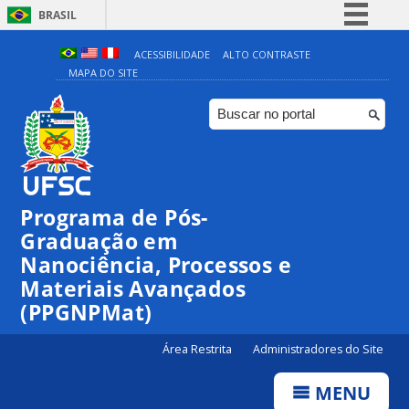
BRASIL
Simplifique!
ACESSIBILIDADE
ALTO CONTRASTE
MAPA DO SITE
Comunica BR
Participe
Acesso à informação
Legislação
Canais
Programa de Pós-
Graduação em
Nanociência, Processos e
Materiais Avançados
(PPGNPMat)
Área Restrita
Administradores do Site
MENU