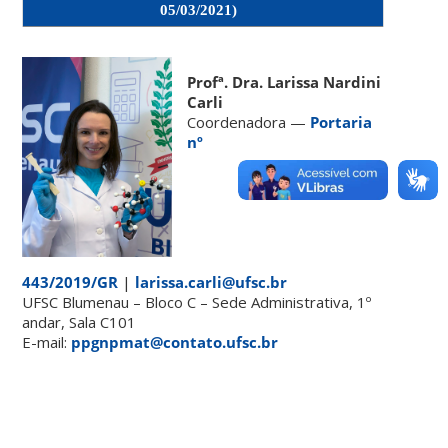
05/03/2021)
Profª. Dra. Larissa Nardini
Carli
Coordenadora —
Portaria
nº
443/2019/GR
|
larissa.carli
@ufsc.br
UFSC Blumenau – Bloco C – Sede Administrativa, 1º
andar, Sala C101
E-mail:
ppgnpmat@contato.ufsc.br