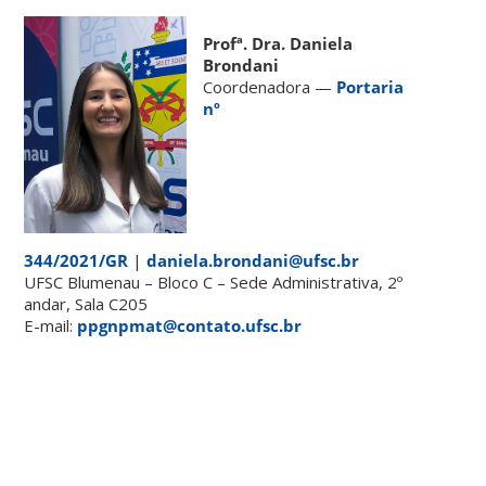
Profª. Dra. Daniela
Brondani
Coordenadora —
Portaria
nº
344/2021/GR
|
daniela.brondani@ufsc.br
UFSC Blumenau – Bloco C – Sede Administrativa, 2º
andar, Sala C205
E-mail:
ppgnpmat@contato.ufsc.br