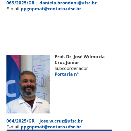
063/2025/GR
|
daniela.brondani@ufsc.br
E-mail:
ppgnpmat@contato.ufsc.br
Prof. Dr. José Wilmo da
Cruz Júnior
Subcoordenador —
Portaria nº
064/2025/GR
|
jose.w.cruz@ufsc.br
E-mail:
ppgnpmat@contato.ufsc.br