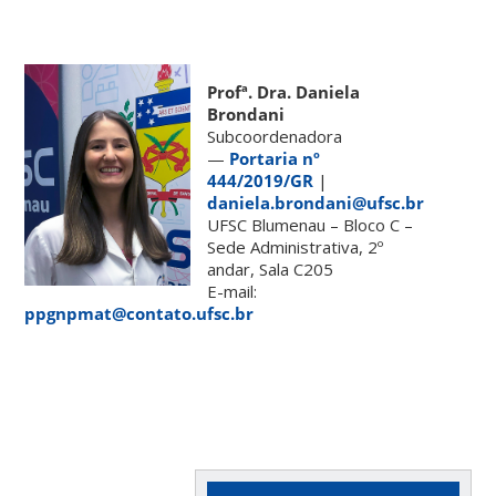
Profª. Dra. Daniela
Brondani
Subcoordenadora
—
Portaria nº
444/2019/GR
|
daniela.brondani@ufsc.br
UFSC Blumenau – Bloco C –
Sede Administrativa, 2º
andar, Sala C205
E-mail:
ppgnpmat@contato.ufsc.br