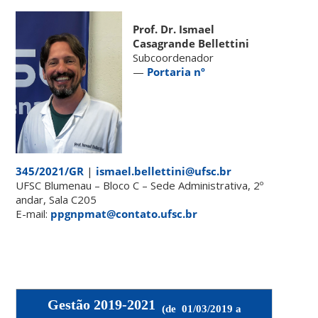
Prof. Dr. Ismael
Casagrande Bellettini
Subcoordenador
—
Portaria nº
345/2021/GR
|
ismael.bellettini@ufsc.br
UFSC Blumenau – Bloco C – Sede Administrativa, 2º
andar, Sala C205
E-mail:
ppgnpmat@contato.ufsc.br
Gestão 2019-2021
(de 01/03/2019 a