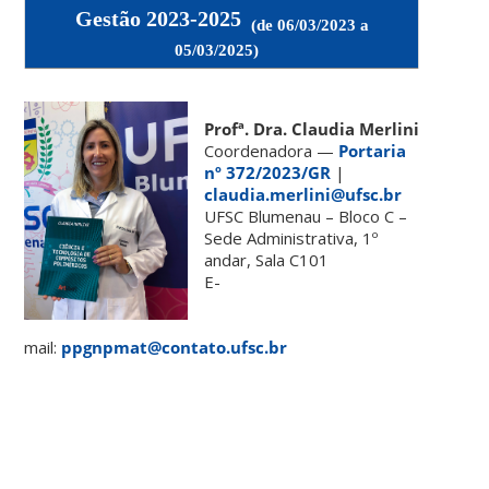
Gestão 2023-2025
(de 06/03/2023 a
05/03/2025)
Profª. Dra. Claudia Merlini
Coordenadora —
Portaria
nº 372/2023/GR
|
claudia.merlini@ufsc.br
UFSC Blumenau – Bloco C –
Sede Administrativa, 1º
andar, Sala C101
E-
mail:
ppgnpmat@contato.ufsc.br