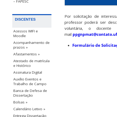
– FAPESC
Por solicitação de inter
DISCENTES
professor poderá ser desc
voluntária, o docent
Acessos WIFI e
mail
ppgnpmat@contato.uf
Moodle
Acompanhamento de
Formulário de Solicit
prazos »
Afastamentos »
Atestado de matrícula
e Histórico
Assinatura Digital
Auxílio Eventos e
Trabalho de Campo
Banca de Defesa de
Dissertação
Bolsas »
Calendário Letivo »
Entrega Dissertação