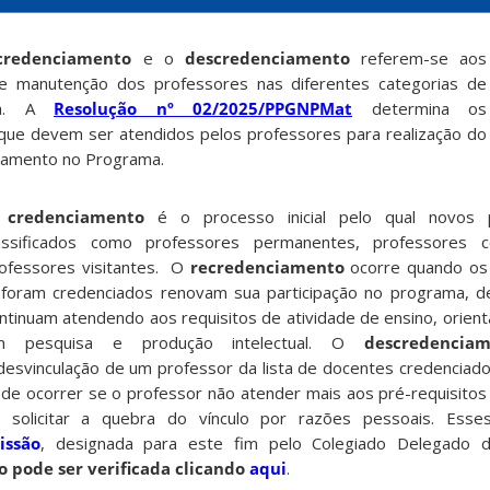
credenciamento
e o
descredenciamento
referem-se aos
 e manutenção dos professores nas diferentes categorias de
ama. A
Resolução nº 02/2025/PPGNPMat
determina os
que devem ser atendidos pelos professores para realização do
iamento no Programa.
O
credenciamento
é o processo inicial pelo qual novos 
assificados como professores permanentes, professores c
ofessores visitantes. O
recredenciamento
ocorre quando os
 foram credenciados renovam sua participação no programa, 
ntinuam atendendo aos requisitos de atividade de ensino, orient
m pesquisa e produção intelectual. O
descredencia
desvinculação de um professor da lista de docentes credencia
de ocorrer se o professor não atender mais aos pré-requisitos
 solicitar a quebra do vínculo por razões pessoais. Ess
issão
, designada para este fim pelo Colegiado Delegad
 pode ser verificada clicando
aqui
.