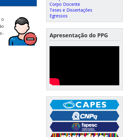
Corpo Docente
Teses e Dissertações
Egressos
 o
ão
e-
Apresentação do PPG