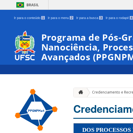
BRASIL
Ir para o conteúdo
1
Ir para o menu
2
Ir para a busca
3
Ir para o rodapé
4
Programa de Pós-G
Nanociência, Proces
Avançados (PPGNPM
Credenciamento e Recr
Credenciam
DOS PROCESSOS