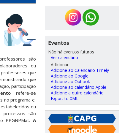
Eventos
Não há eventos futuros
Ver calendário
professores são
Adicionar
olaboradores ou
Adicione ao Calendário Timely
 professores que
Adicione ao Google
demonstrando que
Adicione ao Outlook
ação, participação
Adicione ao calendário Apple
mento
refere-se
Adicione a outro calendário
Export to XML
dos no programa e
 estabelecidos ou
es processos são
o do PPGNPMat.
A