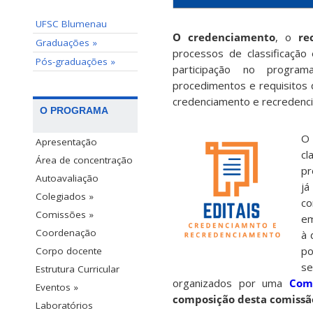
UFSC Blumenau
O credenciamento
, o
re
Graduações »
processos de classificação
Pós-graduações »
participação no progr
procedimentos e requisitos 
credenciamento e recredenc
O PROGRAMA
Apresentação
cl
Área de concentração
pr
Autoavaliação
já
Colegiados »
co
Comissões »
e
Coordenação
à 
po
Corpo docente
se
Estrutura Curricular
organizados por uma
Com
Eventos »
composição desta comissão
Laboratórios