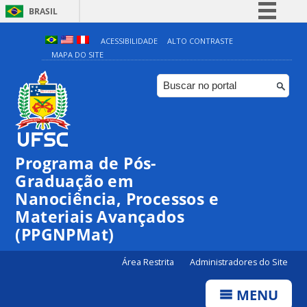
BRASIL
Simplifique!
ACESSIBILIDADE
ALTO CONTRASTE
MAPA DO SITE
Comunica BR
Participe
Acesso à informação
Legislação
Canais
Programa de Pós-
Graduação em
Nanociência, Processos e
Materiais Avançados
(PPGNPMat)
Área Restrita
Administradores do Site
MENU