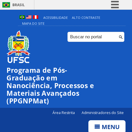
BRASIL
Simplifique!
ACESSIBILIDADE
ALTO CONTRASTE
MAPA DO SITE
Comunica BR
Participe
Acesso à informação
Legislação
Canais
Programa de Pós-
Graduação em
Nanociência, Processos e
Materiais Avançados
(PPGNPMat)
Área Restrita
Administradores do Site
MENU