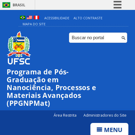
BRASIL
Simplifique!
ACESSIBILIDADE
ALTO CONTRASTE
MAPA DO SITE
Comunica BR
Participe
Acesso à informação
Legislação
Canais
Programa de Pós-
Graduação em
Nanociência, Processos e
Materiais Avançados
(PPGNPMat)
Área Restrita
Administradores do Site
MENU