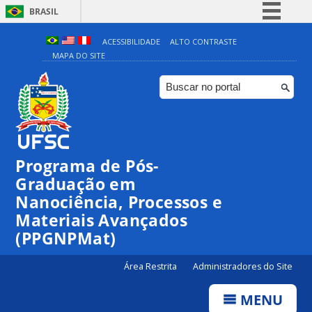
BRASIL
Simplifique!
ACESSIBILIDADE
ALTO CONTRASTE
MAPA DO SITE
Comunica BR
Participe
Acesso à informação
Legislação
Canais
Programa de Pós-
Graduação em
Nanociência, Processos e
Materiais Avançados
(PPGNPMat)
Área Restrita
Administradores do Site
MENU