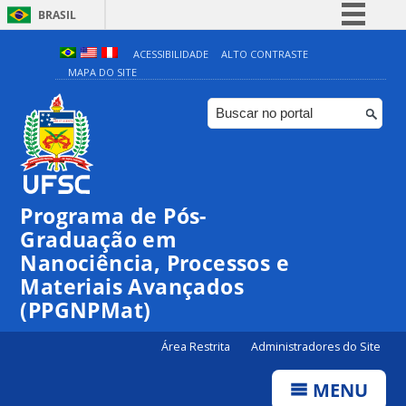
BRASIL
Simplifique!
ACESSIBILIDADE
ALTO CONTRASTE
MAPA DO SITE
Comunica BR
Participe
Acesso à informação
Legislação
Canais
Programa de Pós-
Graduação em
Nanociência, Processos e
Materiais Avançados
(PPGNPMat)
Área Restrita
Administradores do Site
MENU