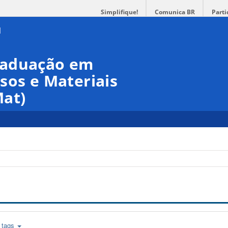
Simplifique!
Comunica BR
Parti
raduação em
sos e Materiais
at)
tags