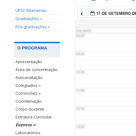
UFSC Blumenau
17 DE SETEMBRO DE
07:00
Graduações »
Pós-graduações »
Dia inteiro
08:00
O PROGRAMA
09:00
Apresentação
Área de concentração
10:00
Autoavaliação
Colegiados »
11:00
Comissões »
Coordenação
12:00
Corpo docente
Estrutura Curricular
Eventos »
13:00
Laboratórios