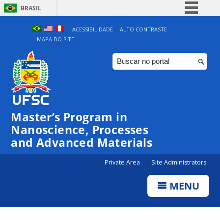
BRASIL
Simplifique!
ACESSIBILIDADE
ALTO CONTRASTE
MAPA DO SITE
Comunica BR
Participe
Acesso à informação
Legislação
Canais
Master’s Program in
Nanoscience, Processes
and Advanced Materials
Private Area
Site Administrators
MENU