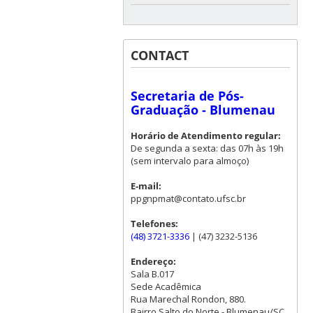
CONTACT
Secretaria de Pós-
Graduação - Blumenau
Horário de Atendimento regular:
De segunda a sexta: das 07h às 19h
(sem intervalo para almoço)
E-mail:
ppgnpmat@contato.ufsc.br
Telefones:
(48) 3721-3336
| (47) 3232-5136
Endereço:
Sala B.017
Sede Acadêmica
Rua Marechal Rondon, 880.
Bairro Salto do Norte - Blumenau/SC.