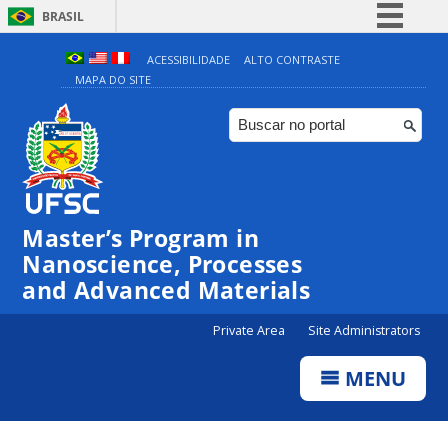
BRASIL
Simplifique!
ACESSIBILIDADE
ALTO CONTRASTE
MAPA DO SITE
Comunica BR
Participe
Acesso à informação
Legislação
Canais
Master’s Program in
Nanoscience, Processes
and Advanced Materials
Private Area
Site Administrators
MENU