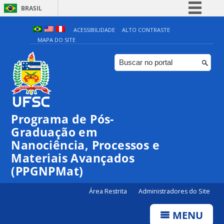
BRASIL
Simplifique!
ACESSIBILIDADE
ALTO CONTRASTE
MAPA DO SITE
Comunica BR
Participe
Acesso à informação
Legislação
Canais
Programa de Pós-
Graduação em
Nanociência, Processos e
Materiais Avançados
(PPGNPMat)
Área Restrita
Administradores do Site
MENU