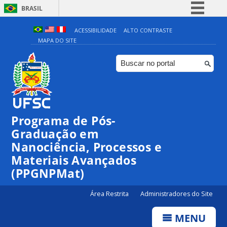
BRASIL
Simplifique!
ACESSIBILIDADE
ALTO CONTRASTE
MAPA DO SITE
Comunica BR
Participe
Acesso à informação
Legislação
Canais
Programa de Pós-
Graduação em
Nanociência, Processos e
Materiais Avançados
(PPGNPMat)
Área Restrita
Administradores do Site
MENU