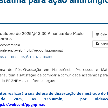
 outubro de 2025@13:30
America/Sao Paulo
Cale
orário
Adici
eoconferência
/conferenciaweb.rnp.br/webconf/ppgnpmat
SAS DE DISSERTAÇÃO DE MESTRADO
ma de Pós-Graduação em Nanociência, Processos e Mate
nau tem a satisfação de convidar a comunidade acadêmica para 
o do PPGNPMat, conforme segue:
ntos
realizará a sua defesa de dissertação de mestrado d
de 2025
,
às 13h30min,
por videoc
rnp.br/webconf/ppgnpmat
.