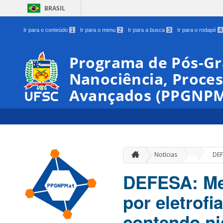
BRASIL
Ir para o conteúdo
1
Ir para o menu
2
Ir para a busca
3
Ir para o rodapé
4
Programa de Pós-G
Nanociência, Proces
Avançados (PPGNPM
»
Notícias
DEF
DEFESA: Me
por eletrof
contendo nis