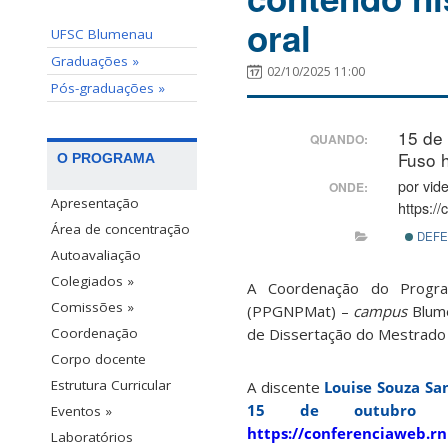
oral
UFSC Blumenau
Graduações »
02/10/2025 11:00
Pós-graduações »
15 de
QUANDO:
Fuso h
O PROGRAMA
por vid
ONDE:
Apresentação
https:/
Área de concentração
DEFE
Autoavaliação
Colegiados »
A Coordenação do Progra
Comissões »
(PPGNPMat) –
campus
Blume
de Dissertação do Mestrad
Coordenação
Corpo docente
Estrutura Curricular
A discente
Louise Souza Sa
15 de outubro 
Eventos »
https://conferenciaweb.
Laboratórios