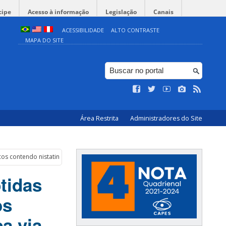
cipe
Acesso à informação
Legislação
Canais
ACESSIBILIDADE
ALTO CONTRASTE
MAPA DO SITE
Área Restrita
Administradores do Site
 contendo nistatina para ação antifúngica via oral
tidas
os
a via