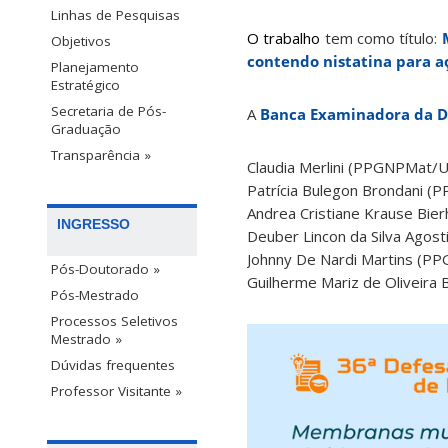
Linhas de Pesquisas
O trabalho
tem como título:
M
Objetivos
contendo nistatina para aç
Planejamento
Estratégico
Secretaria de Pós-
A
Banca Examinadora da De
Graduação
Transparência »
Claudia Merlini (PPGNPMat/U
Patrícia Bulegon Brondani 
Andrea Cristiane Krause Bi
INGRESSO
Deuber Lincon da Silva Agos
Johnny De Nardi Martins (P
Pós-Doutorado »
Guilherme Mariz de Oliveira
Pós-Mestrado
Processos Seletivos
Mestrado »
Dúvidas frequentes
Professor Visitante »