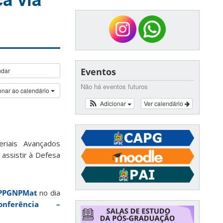
Eventos
ndar
Não há eventos futuros
onar ao calendário
Adicionar
Ver calendário
riais Avançados
assistir à Defesa
o PPGNPMat
no dia
onferência –