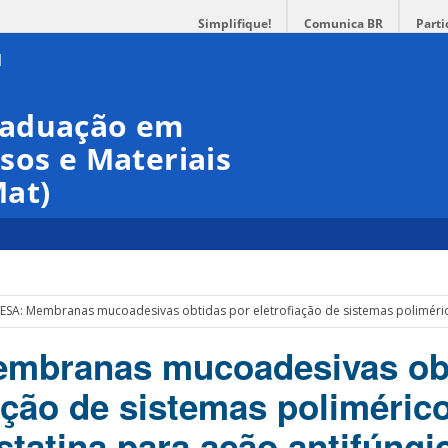
Simplifique!
Comunica BR
Parti
raduação em
sos e Materiais
at)
ESA: Membranas mucoadesivas obtidas por eletrofiação de sistemas poliméricos
mbranas mucoadesivas ob
iação de sistemas poliméric
tatina para ação antifúngic