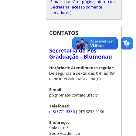
E-mails padrão – página interna da
Secretaria (acesso somente
servidores)
CONTATOS
Secretaria de Pós-
Graduação - Blumenau
Horário de Atendimento regular:
De segunda a sexta: das 07h às 19h
(sem intervalo para almoço)
E-mail:
ppgnpmat@contato.ufsc.br
Telefones:
(48) 3721-3336
| (47) 3232-5136
Endereço:
Sala B.017
Sede Acadêmica