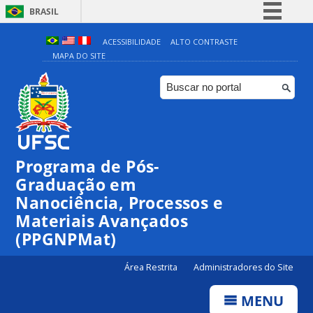
BRASIL
Simplifique!
ACESSIBILIDADE
ALTO CONTRASTE
MAPA DO SITE
Comunica BR
Participe
Acesso à informação
Legislação
Canais
Programa de Pós-
Graduação em
Nanociência, Processos e
Materiais Avançados
(PPGNPMat)
Área Restrita
Administradores do Site
MENU