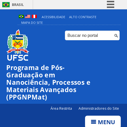
BRASIL
Simplifique!
ACESSIBILIDADE
ALTO CONTRASTE
MAPA DO SITE
Comunica BR
Participe
Acesso à informação
Legislação
Canais
Programa de Pós-
Graduação em
Nanociência, Processos e
Materiais Avançados
(PPGNPMat)
Área Restrita
Administradores do Site
MENU