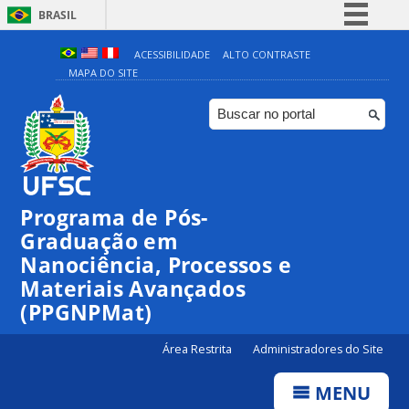
BRASIL
Simplifique!
ACESSIBILIDADE
ALTO CONTRASTE
MAPA DO SITE
Comunica BR
Participe
Acesso à informação
Legislação
Canais
Programa de Pós-
Graduação em
Nanociência, Processos e
Materiais Avançados
(PPGNPMat)
Área Restrita
Administradores do Site
MENU