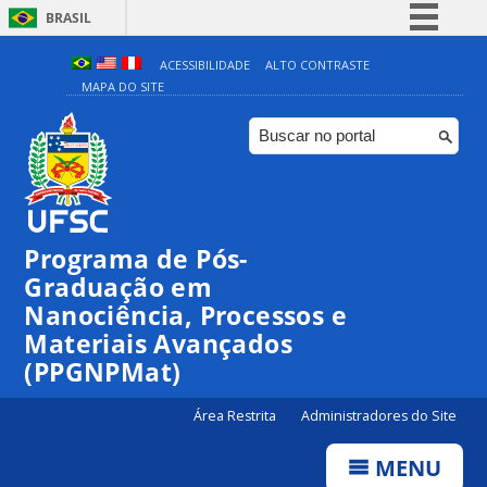
BRASIL
Simplifique!
ACESSIBILIDADE
ALTO CONTRASTE
MAPA DO SITE
Comunica BR
Participe
Acesso à informação
Legislação
Canais
Programa de Pós-
Graduação em
Nanociência, Processos e
Materiais Avançados
(PPGNPMat)
Área Restrita
Administradores do Site
MENU