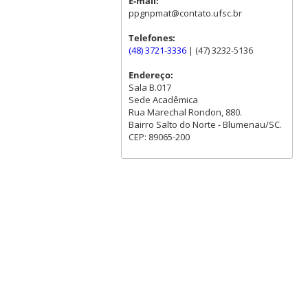
E-mail:
ppgnpmat@contato.ufsc.br
Telefones:
(48) 3721-3336
| (47) 3232-5136
Endereço:
Sala B.017
Sede Acadêmica
Rua Marechal Rondon, 880.
Bairro Salto do Norte - Blumenau/SC.
CEP: 89065-200